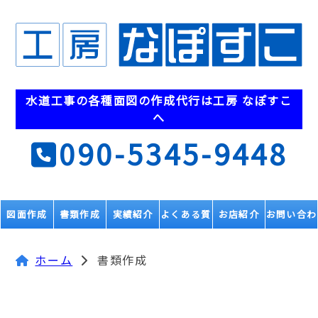
水道工事の各種面図の
作成代行は工房 なぽすこ
へ
090-5345-9448
図面作成
書類作成
実績紹介
よくある質
お店紹介
お問い合わ
問
せ
ホーム
書類作成