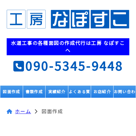
水道工事の各種面図の
作成代行は工房 なぽすこ
へ
090-5345-9448
図面作成
書類作成
実績紹介
よくある質
お店紹介
お問い合わ
問
せ
ホーム
図面作成