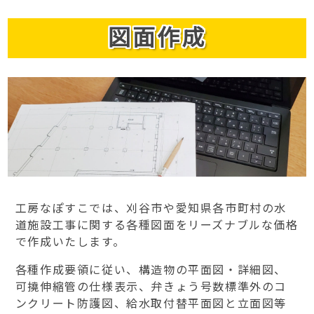
図面作成
工房なぽすこでは、刈谷市や愛知県各市町村の水
道施設工事に関する各種図面をリーズナブルな価格
で作成いたします。
各種作成要領に従い、構造物の平面図・詳細図、
可撓伸縮管の仕様表示、弁きょう号数標準外のコ
ンクリート防護図、給水取付替平面図と立面図等